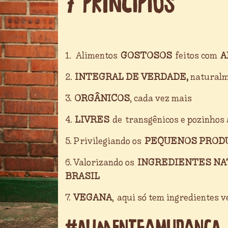
7 PRINCÍPIOS
1. Alimentos
GOSTOSOS
feitos com
A
2.
INTEGRAL DE VERDADE,
naturalm
3.
ORGÂNICOS
, cada vez mais
4.
LIVRES
de transgênicos e pozinhos a
5. Privilegiando os
PEQUENOS PROD
6. Valorizando os
INGREDIENTES NA
BRASIL
7.
VEGANA
, aqui só tem ingredientes v
#AlimenteaMudança