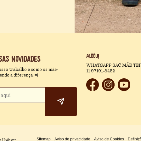
Alôôu!
sas novidades
WHATSAPP SAC MÃE TER
osso trabalho e como os mãe-
11 97191-8452
ndo a diferença. =)
a Unilever
Sitemap
Aviso de privacidade
Aviso de Cookies
Definiç