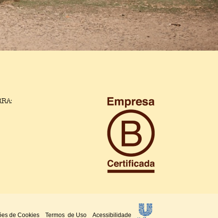
RA:
Unilever logo (Ope
ões de Cookies
Termos de Uso
Acessibilidade