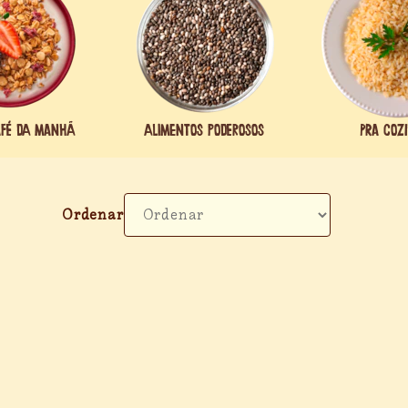
afé da manhã
Alimentos poderosos
Pra coz
Ordenar