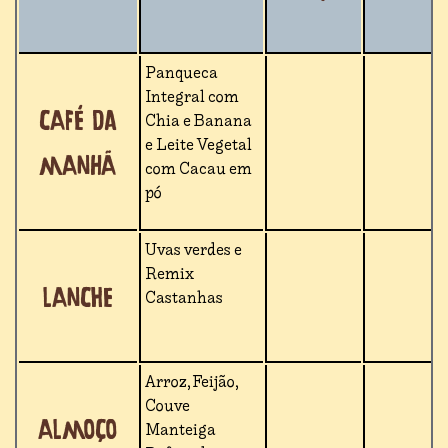
Panqueca
Integral com
Café da
Chia e Banana
e Leite Vegetal
manhã
com Cacau em
pó
Uvas verdes e
Remix
Lanche
Castanhas
Arroz, Feijão,
Couve
Almoço
Manteiga