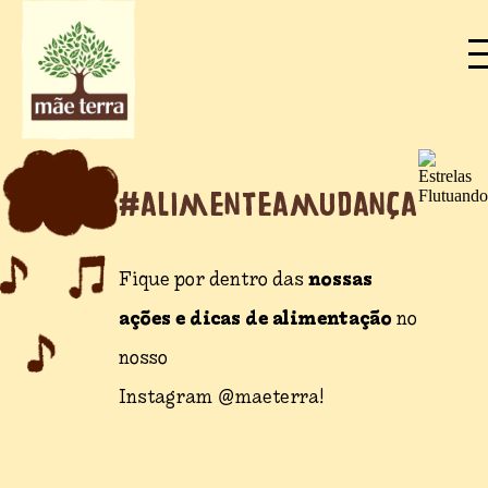
#alimenteamudança
nossas
Fique por dentro das
ações e dicas de alimentação
no
nosso
Instagram @maeterra!