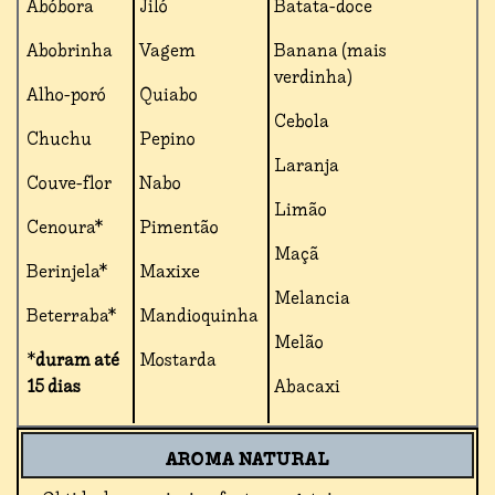
Abóbora
Jiló
Batata-doce
Abobrinha
Vagem
Banana (mais
verdinha)
Alho-poró
Quiabo
Cebola
Chuchu
Pepino
Laranja
Couve-flor
Nabo
Limão
Cenoura*
Pimentão
Maçã
Berinjela*
Maxixe
Melancia
Beterraba*
Mandioquinha
Melão
*
duram até
Mostarda
15 dias
Abacaxi
AROMA NATURAL