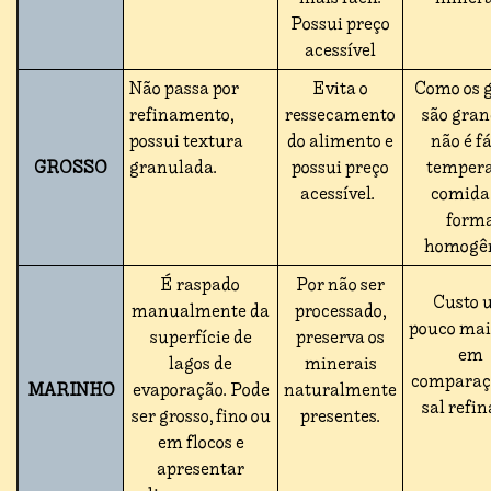
Possui preço
acessível
Não passa por
Evita o
Como os 
refinamento,
ressecamento
são gran
possui textura
do alimento e
não é fá
GROSSO
granulada.
possui preço
tempera
acessível.
comida
form
homogê
É raspado
Por não ser
Custo 
manualmente da
processado,
pouco mai
superfície de
preserva os
em
lagos de
minerais
comparaç
MARINHO
evaporação. Pode
naturalmente
sal refin
ser grosso, fino ou
presentes.
em flocos e
apresentar