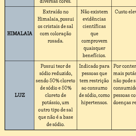
diversas cores.
Extraído no
Não existem
Custo ele
Himalaia, possui
evidências
os cristais de sal
científicas
HIMALAIA
com coloração
que
rosada.
comprovem
quaisquer
benefícios.
Possui teor de
Indicado para
Por conte
sódio reduzido,
pessoas que
mais potás
sendo 50% cloreto
tem restrição
não pode s
de sódio e 50%
ao consumo
consumido
LUZ
cloreto de
de sódio, como
pessoas c
potássio, um
hipertensos.
doenças re
outro tipo de sal
que não é a base
de sódio.