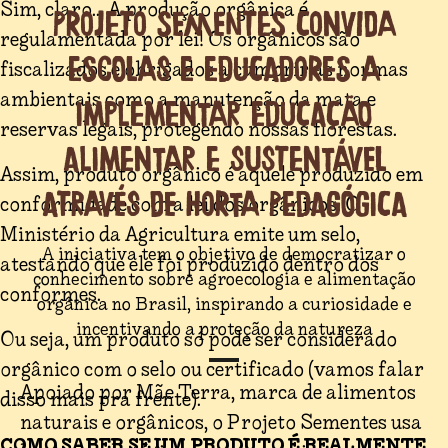
Sim, claro... A produção orgânica é
Projeto Sementes convida
regulamentada por lei! Os orgânicos são
escolas e educadores a
fiscalizados e obrigados a cumprir as normas
ambientais como a manutenção da mata e
implementar educação
reservas legais, protegendo nossas florestas.
alimentar e sustentável
Assim, produto orgânico é aquele produzido em
através de horta pedagógica
conformidade com a lei dos orgânicos. O
Ministério da Agricultura emite um selo,
A iniciativa tem o objetivo de democratizar o
atestando que ele foi produzido dentro dos
conhecimento sobre agroecologia e alimentação
conformes.
orgânica no Brasil, inspirando a curiosidade e
incentivando a proteção da natureza
Ou seja, um produto só pode ser considerado
orgânico com o selo ou certificado (vamos falar
Apoiado por Mãe Terra, marca de alimentos
disso mais pra frente).
naturais e orgânicos, o Projeto Sementes usa
COMO SABER SE UM PRODUTO É REALMENTE