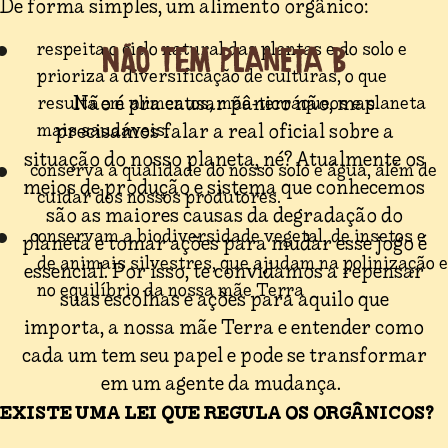
De forma simples, um alimento orgânico:
respeita o ciclo natural das plantas e do solo e
NÃO TEM PLANETA B
prioriza a diversificação de culturas, o que
Não é pra causar pânico não, mas
resulta em alimentos, mãe-terráqueos e planeta
precisamos falar a real oficial sobre a
mais saudáveis.
situação do nosso planeta, né? Atualmente os
conserva a qualidade do nosso solo e água, além de
meios de produção e sistema que conhecemos
cuidar dos nossos produtores.
são as maiores causas da degradação do
conservam a biodiversidade vegetal, de insetos e
planeta e tomar ações para mudar esse jogo é
de animais silvestres, que ajudam na polinização e
essencial. Por isso, te convidamos a repensar
no equilíbrio da nossa mãe Terra
suas escolhas e ações para aquilo que
importa, a nossa mãe Terra e entender como
cada um tem seu papel e pode se transformar
em um agente da mudança.
EXISTE UMA LEI QUE REGULA OS ORGÂNICOS?