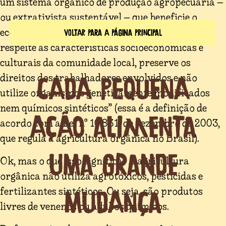
um sistema orgânico de produção agropecuária –
ou extrativista sustentável – que beneficie o
ecossistema local, proteja os recursos naturais,
VOLTAR PARA A PÁGINA PRINCIPAL
respeite as características socioeconômicas e
culturais da comunidade local, preserve os
direitos dos trabalhadores envolvidos e não
Cada Pequena
utilize organismos geneticamente modificados
nem químicos sintéticos” (essa é a definição de
Ação Alimenta
acordo com a Lei n° 10.831, de dezembro de 2003,
que regula a agricultura orgânica no Brasil).
Uma Grande
Ok, mas o que isso significa? A agricultura
orgânica não utiliza agrotóxicos, pesticidas e
fertilizantes sintéticos. Ou seja, são produtos
Mudança
livres de venenos ou adubos químicos.