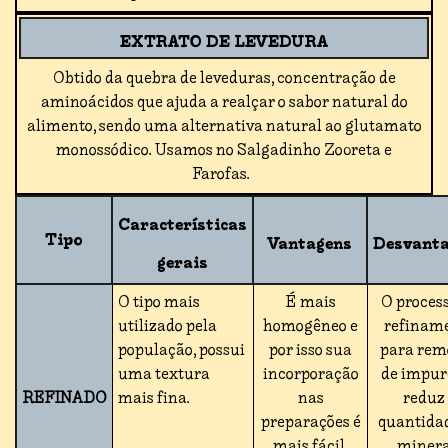
EXTRATO DE LEVEDURA
Obtido da quebra de leveduras, concentração de
aminoácidos que ajuda a realçar o sabor natural do
alimento, sendo uma alternativa natural ao glutamato
monossódico. Usamos no Salgadinho Zooreta e
Farofas.
Características
Tipo
Vantagens
Desvant
gerais
O tipo mais
É mais
O proces
utilizado pela
homogêneo e
refinam
população, possui
por isso sua
para rem
uma textura
incorporação
de impur
REFINADO
mais fina.
nas
reduz
preparações é
quantida
mais fácil.
minera