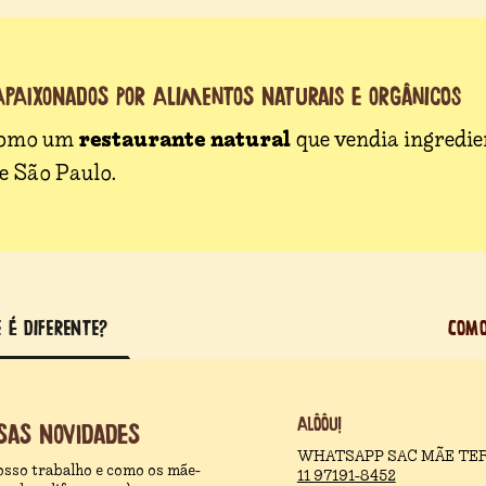
 APAIXONADOS POR ALIMENTOS NATURAIS E ORGÂNICOS
restaurante natural
como um
que vendia ingredien
e São Paulo.
 É DIFERENTE?
COM
Alôôu!
sas novidades
WHATSAPP SAC MÃE TER
osso trabalho e como os mãe-
11 97191-8452